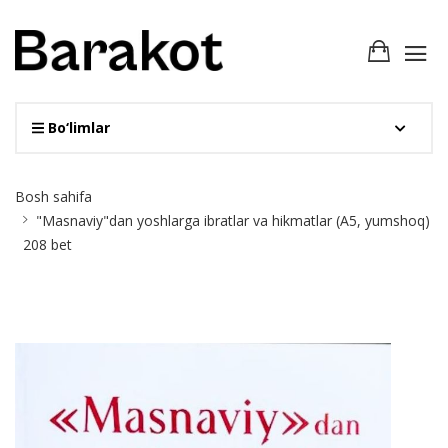
Bo‘limlar
Site
Bosh sahifa
Breadcrumb
"Masnaviy"dan yoshlarga ibratlar va hikmatlar (А5, yumshoq)
208 bet