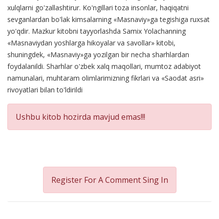
xulqlarni go'zallashtirur. Ko'ngillari toza insonlar, haqiqatni
sevganlardan bo'lak kimsalarning «Masnaviy»ga tegishiga ruxsat
yo'qdir. Mazkur kitobni tayyorlashda Samix Yolachanning
«Masnaviydan yoshlarga hikoyalar va savollar» kitobi,
shuningdek, «Masnaviy»ga yozilgan bir necha sharhlardan
foydalanildi. Sharhlar o'zbek xalq maqollari, mumtoz adabiyot
namunalari, muhtaram olimlarimizning fikrlari va «Saodat asri»
rivoyatlari bilan to'ldirildi
Ushbu kitob hozirda mavjud emas!!!
Register For A Comment
Sing In