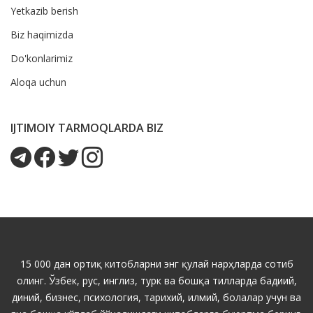
Yetkazib berish
Biz haqimizda
Do'konlarimiz
Aloqa uchun
IJTIMOIY TARMOQLARDA BIZ
15 000 дан ортиқ китобларни энг қулай нарҳларда сотиб
олинг. Ўзбек, рус, инглиз, турк ва бошқа тилларда бадиий,
диний, бизнес, психология, тарихий, илмий, болалар учун ва