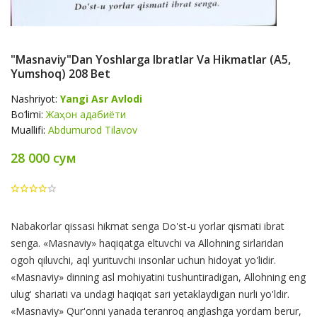
"Masnaviy"dan Yoshlarga Ibratlar Va Hikmatlar (А5,
Yumshoq) 208 Bet
Nashriyot:
Yangi Asr Avlodi
Bo‘limi:
Жаҳон адабиёти
Muallifi:
Abdumurod Tilavov
28 000 сум
Product
Nabakorlar qissasi hikmat senga Do'st-u yorlar qismati ibrat
Summery
senga. «Masnaviy» haqiqatga eltuvchi va Allohning sirlaridan
ogoh qiluvchi, aql yurituvchi insonlar uchun hidoyat yo'lidir.
«Masnaviy» dinning asl mohiyatini tushuntiradigan, Allohning eng
ulug' shariati va undagi haqiqat sari yetaklaydigan nurli yo'ldir.
«Masnaviy» Qur'onni yanada teranroq anglashga yordam berur,