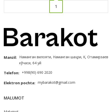
1
Наманган вилояти, Наманган шаҳри, Қ. Отамирзаев
Manzil:
кўчаси, 64 уй
+998(90) 690 2020
Telefon:
mybarakot@gmail.com
Elektron pochta:
MALUMOT
Malumot