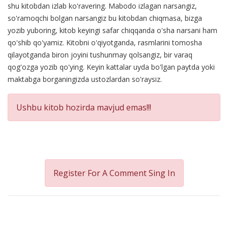
shu kitobdan izlab ko'ravering. Mabodo izlagan narsangiz,
so'ramoqchi bolgan narsangiz bu kitobdan chiqmasa, bizga
yozib yuboring, kitob keyingi safar chiqqanda o'sha narsani ham
qo'shib qo'yamiz. Kitobni o'qiyotganda, rasmlarini tomosha
qilayotganda biron joyini tushunmay qolsangiz, bir varaq
qog'ozga yozib qo'ying. Keyin kattalar uyda bo'lgan paytda yoki
maktabga borganingizda ustozlardan so'raysiz.
Ushbu kitob hozirda mavjud emas!!!
Register For A Comment
Sing In