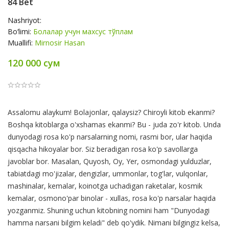
84 Bet
Nashriyot:
Bo‘limi:
Болалар учун махсус тўплам
Muallifi:
Mirnosir Hasan
120 000 сум
Product
Assalomu alaykum! Bolajonlar, qalaysiz? Chiroyli kitob ekanmi?
Summery
Boshqa kitoblarga o'xshamas ekanmi? Bu - juda zo'r kitob. Unda
dunyodagi rosa ko'p narsalarning nomi, rasmi bor, ular haqida
qisqacha hikoyalar bor. Siz beradigan rosa ko'p savollarga
javoblar bor. Masalan, Quyosh, Oy, Yer, osmondagi yulduzlar,
tabiatdagi mo'jizalar, dengizlar, ummonlar, tog'lar, vulqonlar,
mashinalar, kemalar, koinotga uchadigan raketalar, kosmik
kemalar, osmono'par binolar - xullas, rosa ko'p narsalar haqida
yozganmiz. Shuning uchun kitobning nomini ham "Dunyodagi
hamma narsani bilgim keladi" deb qo'ydik. Nimani bilgingiz kelsa,