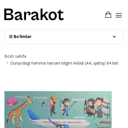
Bo‘limlar
Site
Bosh sahifa
Breadcrumb
Dunyodagi hamma narsani bilgim keladi (А4, qattiq) 84 bet