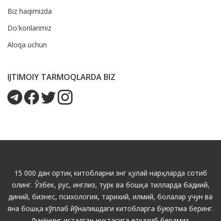
Biz haqimizda
Do'konlarimiz
Aloqa uchun
IJTIMOIY TARMOQLARDA BIZ
15 000 дан ортиқ китобларни энг қулай нарҳларда сотиб
олинг. Ўзбек, рус, инглиз, турк ва бошқа тилларда бадиий,
диний, бизнес, психология, тарихий, илмий, болалар учун ва
яна бошқа кўплаб йўналишдаги китобларга буюртма беринг.
Дунёнинг исталган нуқтасига етказиб берамиз.