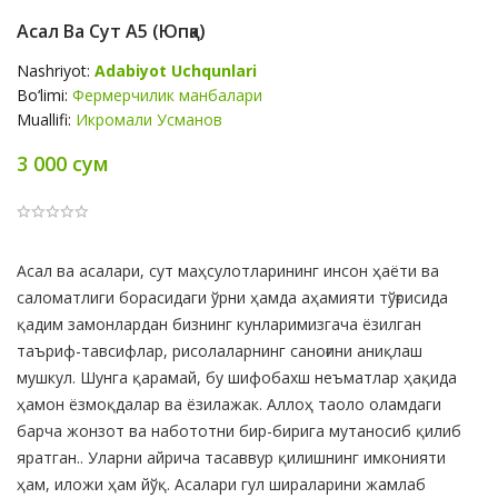
Асал Ва Сут А5 (юпқа)
Nashriyot:
Adabiyot Uchqunlari
Bo‘limi:
Фермерчилик манбалари
Muallifi:
Икромали Усманов
3 000 сум
Product
Асал ва асалари, сут маҳсулотларининг инсон ҳаёти ва
Summery
саломатлиги борасидаги ўрни ҳамда аҳамияти тўғрисида
қадим замонлардан бизнинг кунларимизгача ёзилган
таъриф-тавсифлар, рисолаларнинг саноғини аниқлаш
мушкул. Шунга қарамай, бу шифобахш неъматлар ҳақида
ҳамон ёзмоқдалар ва ёзилажак. Аллоҳ таоло оламдаги
барча жонзот ва набототни бир-бирига мутаносиб қилиб
яратган.. Уларни айрича тасаввур қилишнинг имконияти
ҳам, иложи ҳам йўқ. Асалари гул шираларини жамлаб