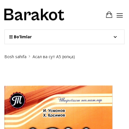
Bo‘limlar
Site
Bosh sahifa
Асал ва сут А5 (юпқа)
Breadcrumb