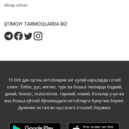
Aloqa uchun
IJTIMOIY TARMOQLARDA BIZ
15 000 дан ортиқ китобларни энг қулай нарҳларда сотиб
олинг. Ўзбек, рус, инглиз, турк ва бошқа тилларда бадиий,
диний, бизнес, психология, тарихий, илмий, болалар учун ва
яна бошқа кўплаб йўналишдаги китобларга буюртма беринг.
Дунёнинг исталган нуқтасига етказиб берамиз.