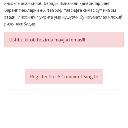
инсонга асал қилиб беради. Эмизикли ҳайвонлар ранг-
баранг гиёҳларни еб, таъриф-тавсифга сиғмас сут инъом
этади. Инсоннинг умрига умр қўшувчи бу неъматлар илоҳий
ризқ-насибадир.
Ushbu kitob hozirda mavjud emas!!!
Register For A Comment
Sing In