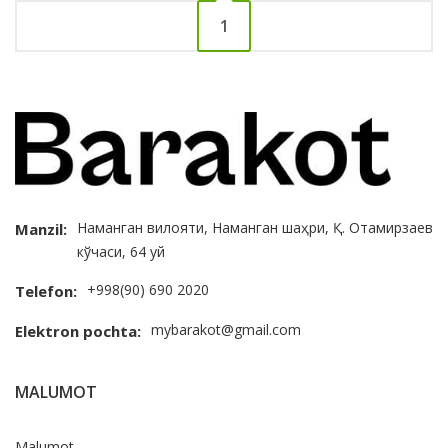
1
Наманган вилояти, Наманган шаҳри, Қ. Отамирзаев
Manzil:
кўчаси, 64 уй
+998(90) 690 2020
Telefon:
mybarakot@gmail.com
Elektron pochta:
MALUMOT
Malumot