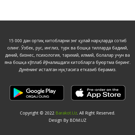
15 000 дан ортиқ китобларни энг қулай нарҳларда сотиб
олинг. Ўзбек, рус, инглиз, турк ва бошқа тилларда бадиий,
диний, бизнес, психология, тарихий, илмий, болалар учун ва
яна бошқа кўплаб йўналишдаги китобларга буюртма беринг.
Дунёнинг исталган нуқтасига етказиб берамиз.
Copyright © 2022
Barakot.uz
. All Right Reserved.
Design By BDM.UZ