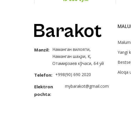
MAL
Malum
Наманган вилояти,
Manzil:
Yangi k
Наманган шаҳри, Қ.
Bestsel
Отамирзаев кўчаси, 64 уй
Aloqa 
+998(90) 690 2020
Telefon:
mybarakot@gmail.com
Elektron
pochta: