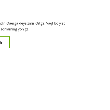
adir. Qaerga deysizmi? Ortga. Vaqt bo'ylab
insonlarning yoniga.
h