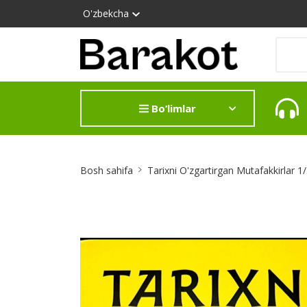
O'zbekcha
Bo‘limlar
Site
Bosh sahifa
Tarixni O'zgartirgan Mutafakkirlar 
Breadcrumb