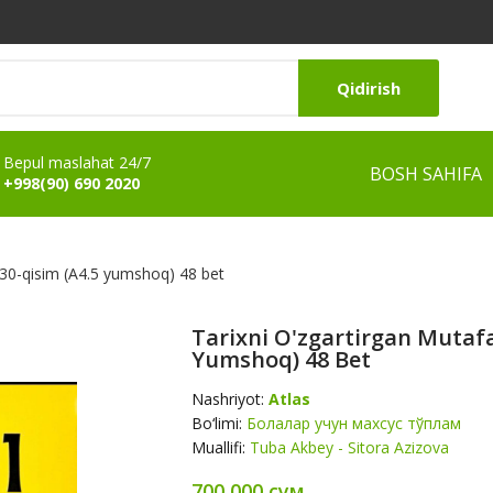
Qidirish
Bepul maslahat 24/7
BOSH SAHIFA
+998(90) 690 2020
1/30-qisim (А4.5 yumshoq) 48 bet
Tarixni O'zgartirgan Mutafa
Yumshoq) 48 Bet
Nashriyot:
Atlas
Bo‘limi:
Болалар учун махсус тўплам
Muallifi:
Tuba Akbey - Sitora Azizova
700 000 сум