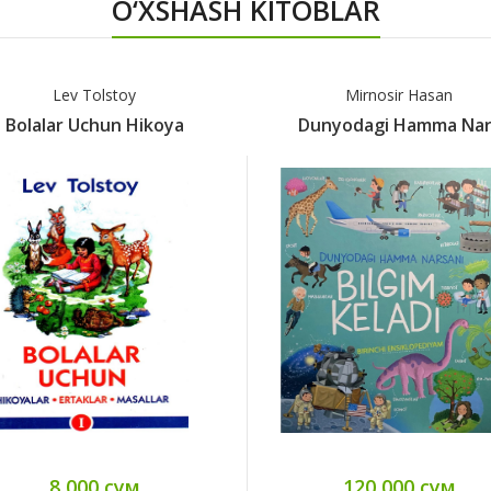
O‘XSHASH KITOBLAR
Lev Tolstoy
Mirnosir Hasan
Bolalar Uchun Hikoya
Dunyodagi Hamma Nar
8 000 сум
120 000 сум