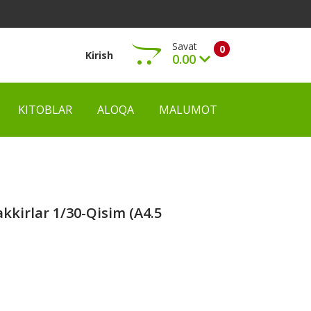
Savat
0
Kirish
0.00
KITOBLAR
ALOQA
MALUMOT
Ko‘rish
kkirlar 1/30-Qisim (А4.5