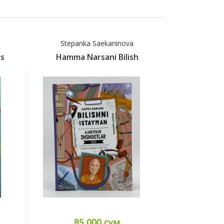
Stepanka Saekaninova
Pavl
s
Hamma Narsani Bilish
Hamma N
85 000 сум
85