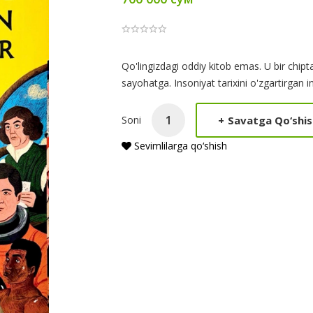
Product
Qo'lingizdagi oddiy kitob emas. U bir chipt
sayohatga. Insoniyat tarixini o'zgartirgan 
Summery
+
Savatga Qo‘shis
Soni
Sevimlilarga qo‘shish