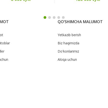
UMOT
QO‘SHIMCHA MALUMOT
ot
Yetkazib berish
itoblar
Biz haqimizda
ler
Do'konlarimiz
uchun
Aloqa uchun