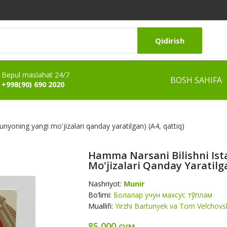
Qidirish
Bepul maslahat 24/7
BOSH SAHIFA
+998(90) 690 2020
nyoning yangi mo'jizalari qanday yaratilgan) (А4, qattiq)
Hamma Narsani Bilishni Is
Mo'jizalari Qanday Yaratilga
Nashriyot:
Munir
Bo‘limi:
Болалар учун махсус тўплам
Muallifi:
Yirzhi Bartunyek va Tom Velchovs
85 000 сум