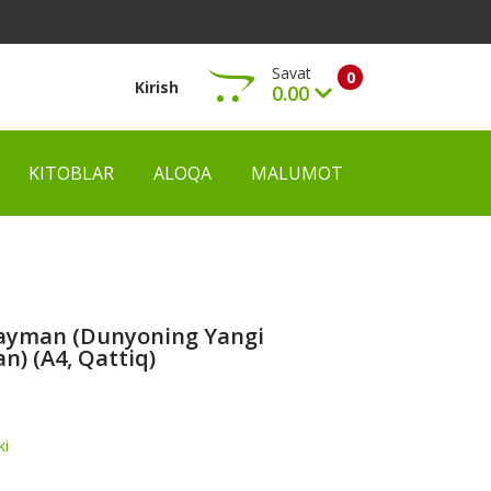
Savat
0
Kirish
0.00
KITOBLAR
ALOQA
MALUMOT
Ko‘rish
tayman (Dunyoning Yangi
n) (А4, Qattiq)
ki