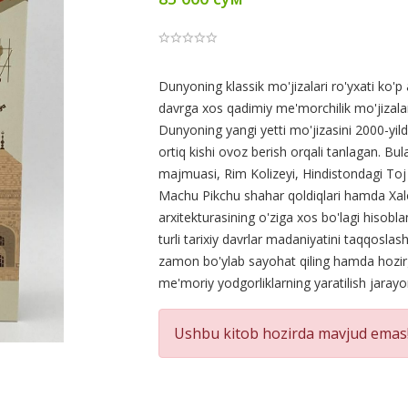
Product
Dunyoning klassik mo'jizalari ro'yxati ko'p
davrga xos qadimiy me'morchilik mo'jizalari
Summery
Dunyoning yangi yetti mo'jizasini 2000-yil
ortiq kishi ovoz berish orqali tanlagan. Bu
majmuasi, Rim Kolizeyi, Hindistondagi Toj
Machu Pikchu shahar qoldiqlari hamda Xalo
arxitekturasining o'ziga xos bo'lagi hisobla
turli tarixiy davrlar madaniyatini taqqoslas
zamon bo'ylab sayohat qiling hamda hozirg
me'moriy yodgorliklarning yaratilish jaray
Ushbu kitob hozirda mavjud emas!