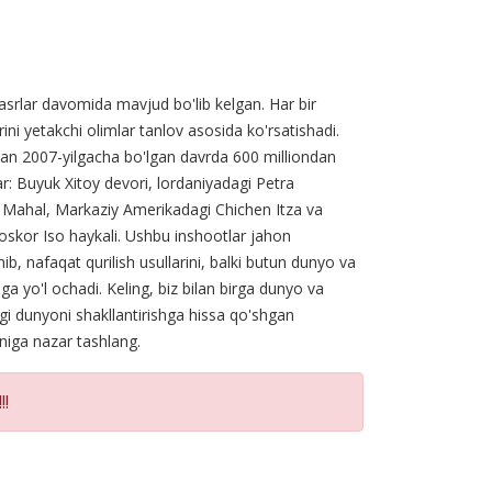
 asrlar davomida mavjud bo'lib kelgan. Har bir
ni yetakchi olimlar tanlov asosida ko'rsatishadi.
dan 2007-yilgacha bo'lgan davrda 600 milliondan
lar: Buyuk Xitoy devori, lordaniyadagi Petra
 Mahal, Markaziy Amerikadagi Chichen Itza va
skor Iso haykali. Ushbu inshootlar jahon
nib, nafaqat qurilish usullarini, balki butun dunyo va
hga yo'l ochadi. Keling, biz bilan birga dunyo va
i dunyoni shakllantirishga hissa qo'shgan
oniga nazar tashlang.
!!