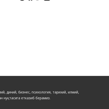
ий, диний, бизнес, психология, тарихий, илмий,
н нуқтасига етказиб берамиз.