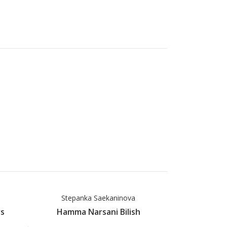
Stepanka Saekaninova
Pavl
s
Hamma Narsani Bilish
Hamma N