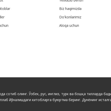
ot
Yetkazib berish
itoblar
Biz haqimizda
ler
Do'konlarimiz
uchun
Aloqa uchun
да сотиб олинг. Ўзбек, рус, инглиз, турк ва бошқа тилларда бади
ўплаб йўналишдаги китобларга буюртма беринг. Дунёнинг исталга