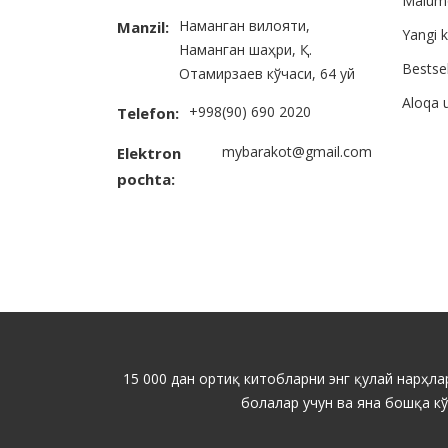
Malum
Наманган вилояти,
Manzil:
Yangi k
Наманган шаҳри, Қ.
Bestsel
Отамирзаев кўчаси, 64 уй
Aloqa 
+998(90) 690 2020
Telefon:
mybarakot@gmail.com
Elektron
pochta:
15 000 дан ортиқ китобларни энг қулай нарҳлар
болалар учун ва яна бошқа к