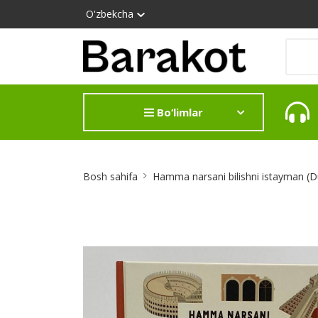
O'zbekcha
Bo‘limlar
Site
Bosh sahifa
Hamma narsani bilishni istayman (Du
Breadcrumb